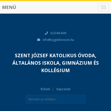
MENÜ
N
a
v
i
g
á
52/349-849
c
info@szjgdebrecen.hu
i
ó
SZENT JÓZSEF KATOLIKUS ÓVODA,
ÁLTALÁNOS ISKOLA, GIMNÁZIUM ÉS
KOLLÉGIUM
Rólunk
Kapcsolat