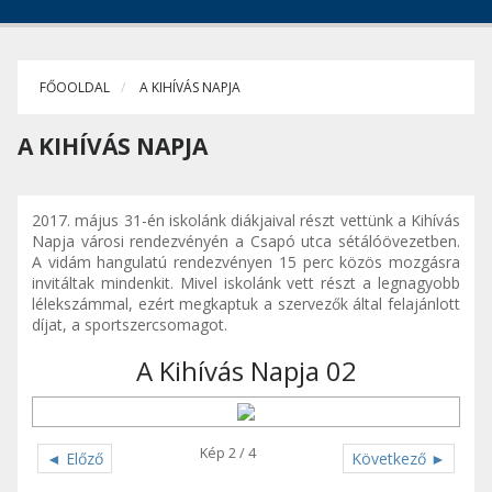
FŐOOLDAL
A KIHÍVÁS NAPJA
A KIHÍVÁS NAPJA
2017. május 31-én iskolánk diákjaival részt vettünk a Kihívás
Napja városi rendezvényén a Csapó utca sétálóövezetben.
A vidám hangulatú rendezvényen 15 perc közös mozgásra
invitáltak mindenkit. Mivel iskolánk vett részt a legnagyobb
lélekszámmal, ezért megkaptuk a szervezők által felajánlott
díjat, a sportszercsomagot.
A Kihívás Napja 02
Kép 2 / 4
◄ Előző
Következő ►