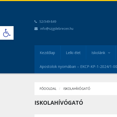
52/349-849
Open toolbar
info@szjgdebrecen.hu
Kezdőlap
Lelki élet
Iskolánk
Apostolok nyomában – EKCP-KP-1-2024/1-0
FŐOOLDAL
ISKOLAHÍVÓGATÓ
ISKOLAHÍVÓGATÓ