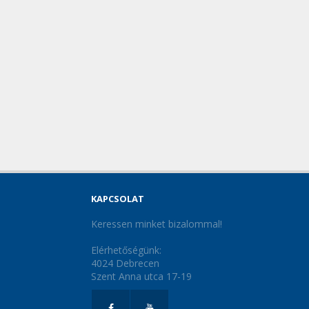
KAPCSOLAT
Keressen minket bizalommal!
Elérhetőségünk:
4024 Debrecen
Szent Anna utca 17-19