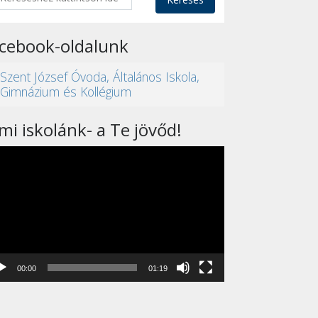
acebook-oldalunk
Szent József Óvoda, Általános Iskola,
Gimnázium és Kollégium
mi iskolánk- a Te jövőd!
eólejátszó
00:00
01:19