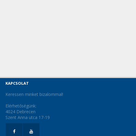
KAPCSOLAT
Keressen minket bizalommal!
Elérhetőségünk:
4024 Debrecen
Szent Anna utca 17-19