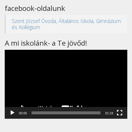
facebook-oldalunk
Szent József Óvoda, Általános Iskola, Gimnázium
és Kollégium
A mi iskolánk- a Te jövőd!
Videólejátszó
00:00
01:19