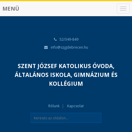
MENÜ
N
a
v
i
g
á
52/349-849
c
info@szjgdebrecen.hu
i
ó
SZENT JÓZSEF KATOLIKUS ÓVODA,
ÁLTALÁNOS ISKOLA, GIMNÁZIUM ÉS
KOLLÉGIUM
Rólunk
Kapcsolat