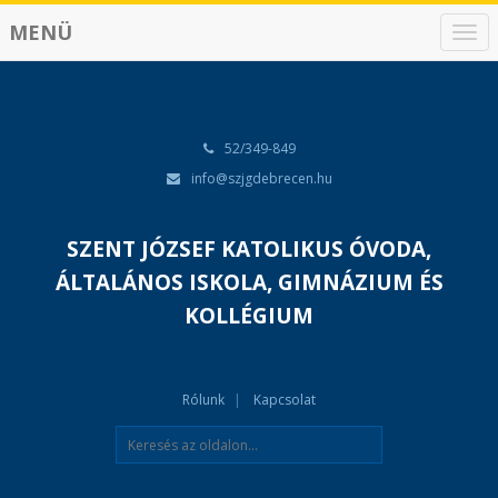
MENÜ
N
a
v
i
g
á
52/349-849
c
info@szjgdebrecen.hu
i
ó
SZENT JÓZSEF KATOLIKUS ÓVODA,
ÁLTALÁNOS ISKOLA, GIMNÁZIUM ÉS
KOLLÉGIUM
Rólunk
Kapcsolat