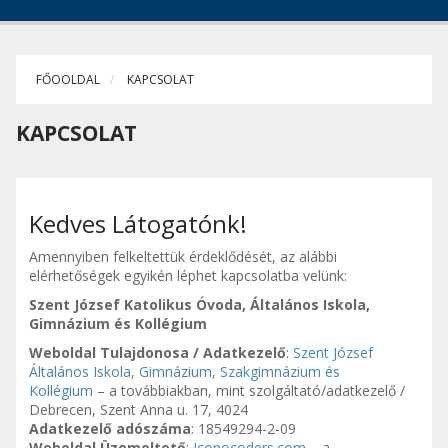
FŐOOLDAL
KAPCSOLAT
KAPCSOLAT
Kedves Látogatónk!
Amennyiben felkeltettük érdeklődését, az alábbi
elérhetőségek egyikén léphet kapcsolatba velünk:
Szent József Katolikus Óvoda, Általános Iskola,
Gimnázium és Kollégium
Weboldal Tulajdonosa / Adatkezelő
:
Szent József
Általános Iskola, Gimnázium, Szakgimnázium és
Kollégium
– a továbbiakban, mint szolgáltató/adatkezelő /
Debrecen, Szent Anna u. 17, 4024
Adatkezelő adószáma
: 18549294-2-09
Weboldal Üzemeltető
:
Iconocoders.com
– a