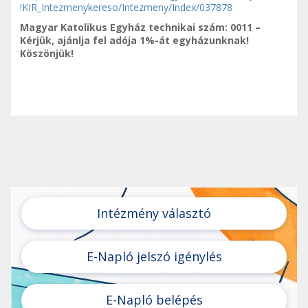
!KIR_Intezmenykereso/Intezmeny/Index/037878
Magyar Katolikus Egyház technikai szám: 0011 –
Kérjük, ajánlja fel adója 1%-át egyházunknak!
Köszönjük!
Intézmény választó
E-Napló jelszó igénylés
E-Napló belépés