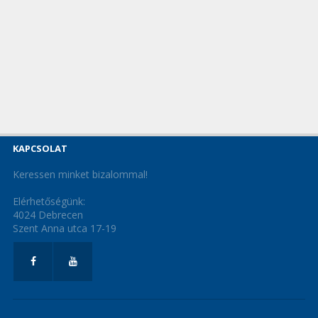
KAPCSOLAT
Keressen minket bizalommal!
Elérhetőségünk:
4024 Debrecen
Szent Anna utca 17-19