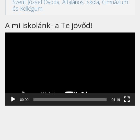
Szent József Óvoda, Általános Iskola, Gimnázium
és Kollégium
A mi iskolánk- a Te jövőd!
Videólejátszó
00:00
01:19