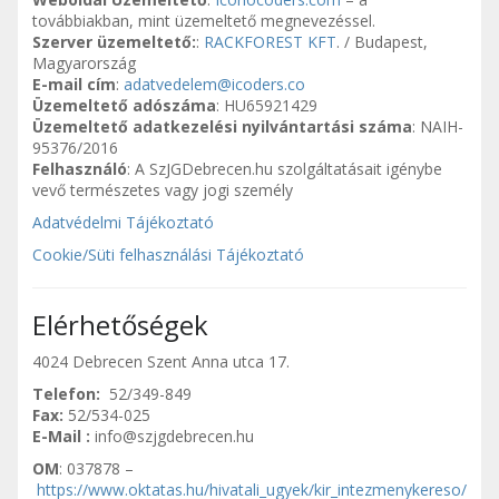
továbbiakban, mint üzemeltető megnevezéssel.
Szerver üzemeltető:
:
RACKFOREST KFT
. / Budapest,
Magyarország
E-mail cím
:
adatvedelem@icoders.co
Üzemeltető adószáma
: HU65921429
Üzemeltető adatkezelési nyilvántartási száma
: NAIH-
95376/2016
Felhasználó
: A SzJGDebrecen.hu szolgáltatásait igénybe
vevő természetes vagy jogi személy
Adatvédelmi Tájékoztató
Cookie/Süti felhasználási Tájékoztató
Elérhetőségek
4024 Debrecen Szent Anna utca 17.
Telefon:
52/349-849
Fax:
52/534-025
E-Mail :
info@szjgdebrecen.hu
OM
: 037878 –
https://www.oktatas.hu/hivatali_ugyek/kir_intezmenykereso/