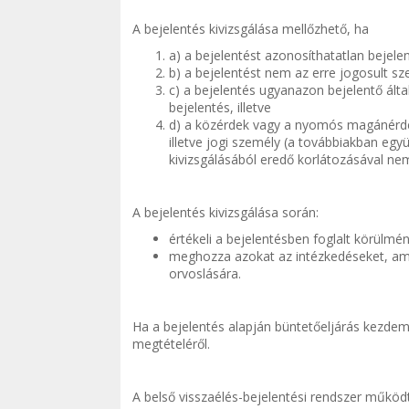
A bejelentés kivizsgálása mellőzhető, ha
a) a bejelentést azonosíthatatlan bejele
b) a bejelentést nem az erre jogosult s
c) a bejelentés ugyanazon bejelentő álta
bejelentés, illetve
d) a közérdek vagy a nyomós magánérdek
illetve jogi személy (a továbbiakban együ
kivizsgálásából eredő korlátozásával ne
A bejelentés kivizsgálása során:
értékeli a bejelentésben foglalt körülmén
meghozza azokat az intézkedéseket, amel
orvoslására.
Ha a bejelentés alapján büntetőeljárás kezdemé
megtételéről.
A belső visszaélés-bejelentési rendszer működt