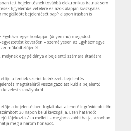
sban tett bejelentésnek továbbá elektronikus iratnak sem
tések figyelembe vételére és azok alapján kivizsgálás
n megküldött bejelentését papír alapon írásban is
– az Egyházmegye honlapján (dnyem.hu) megadott
t-egyeztetést követően – személyesen az Egyházmegye
dszer működtetőjénél.
l, melynek egy példánya a bejelentő számára átadásra
etője a fentiek szerint beérkezett bejelentés
jelentés megtételéről visszaigazolást küld a bejelentő
atkezelési szabályokról.
etője a bejelentésben foglaltakat a lehető legrövidebb időn
 számított 30 napon belül kivizsgálja. Ezen határidőt
dejű tájékoztatása mellett – meghosszabbíthatja, azonban
adhatja meg a három hónapot.