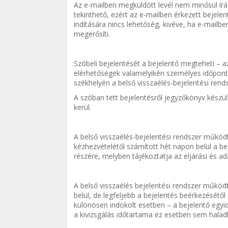
Az e-mailben megküldött levél nem minősül írá
tekinthető, ezért az e-mailben érkezett bejelen
indítására nincs lehetőség, kivéve, ha e-mailbe
megerősíti.
Szóbeli bejelentését a bejelentő megteheti 
elérhetőségek valamelyikén személyes időpon
székhelyén a belső visszaélés-bejelentési ren
A szóban tett bejelentésről jegyzőkönyv készü
kerül.
A belső visszaélés-bejelentési rendszer működt
kézhezvételétől számított hét napon belül a be
részére, melyben tájékoztatja az eljárási és ad
A belső visszaélés bejelentési rendszer működt
belül, de legfeljebb a bejelentés beérkezésétől
különösen indokolt esetben – a bejelentő egyi
a kivizsgálás időtartama ez esetben sem hal