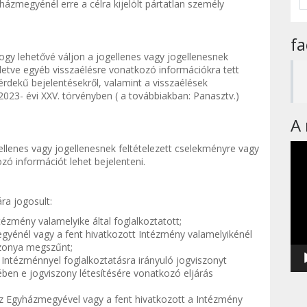
házmegyénél erre a célra kijelölt pártatlan személy
f
hogy lehetővé váljon a jogellenes vagy jogellenesnek
lletve egyéb visszaélésre vonatkozó információkra tett
érdekű bejelentésekről, valamint a visszaélések
023- évi XXV. törvényben ( a továbbiakban: Panasztv.)
A 
Vid
ellenes vagy jogellenesnek feltételezett cselekményre vagy
zó információt lehet bejelenteni.
ra jogosult:
ézmény valamelyike által foglalkoztatott;
egyénél vagy a fent hivatkozott Intézmény valamelyikénél
iszonya megszűnt;
Intézménnyel foglalkoztatásra irányuló jogviszonyt
tében e jogviszony létesítésére vonatkozó eljárás
 az Egyházmegyével vagy a fent hivatkozott a Intézmény