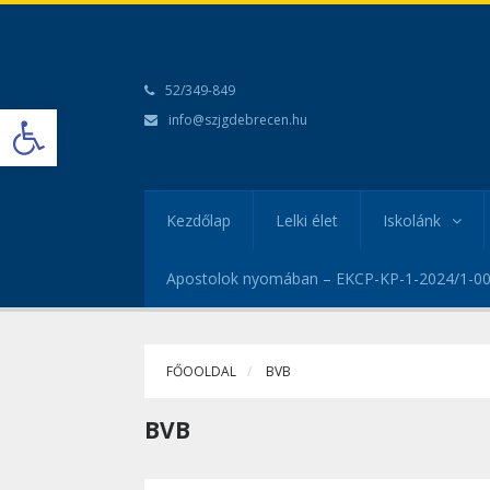
52/349-849
Open toolbar
info@szjgdebrecen.hu
Kezdőlap
Lelki élet
Iskolánk
Apostolok nyomában – EKCP-KP-1-2024/1-0
FŐOOLDAL
BVB
BVB