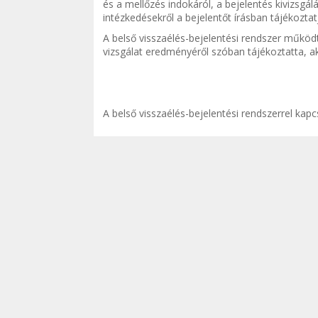
és a mellőzés indokáról, a bejelentés kivizsgá
intézkedésekről a bejelentőt írásban tájékoztat
A belső visszaélés-bejelentési rendszer működte
vizsgálat eredményéről szóban tájékoztatta, ak
A belső visszaélés-bejelentési rendszerrel ka