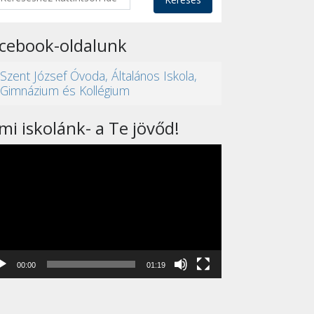
acebook-oldalunk
Szent József Óvoda, Általános Iskola,
Gimnázium és Kollégium
mi iskolánk- a Te jövőd!
eólejátszó
00:00
01:19