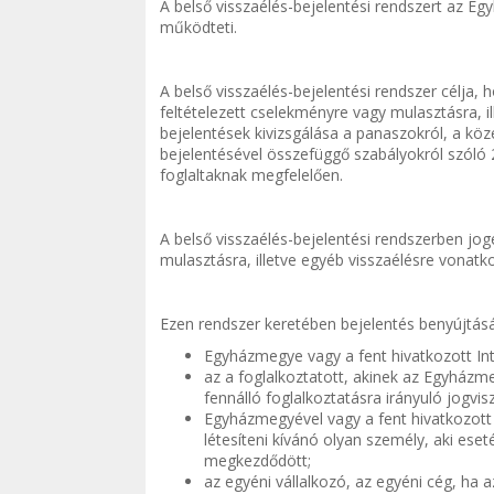
A belső visszaélés-bejelentési rendszert az Egy
működteti.
A belső visszaélés-bejelentési rendszer célja, 
feltételezett cselekményre vagy mulasztásra, i
bejelentések kivizsgálása a panaszokról, a köz
bejelentésével összefüggő szabályokról szóló 2
foglaltaknak megfelelően.
A belső visszaélés-bejelentési rendszerben jog
mulasztásra, illetve egyéb visszaélésre vonatko
Ezen rendszer keretében bejelentés benyújtásá
Egyházmegye vagy a fent hivatkozott Int
az a foglalkoztatott, akinek az Egyházm
fennálló foglalkoztatásra irányuló jogv
Egyházmegyével vagy a fent hivatkozott 
létesíteni kívánó olyan személy, aki ese
megkezdődött;
az egyéni vállalkozó, az egyéni cég, ha