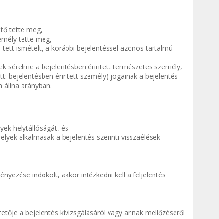
ntő tette meg,
zemély tette meg,
l tett ismételt, a korábbi bejelentéssel azonos tartalmú
 sérelme a bejelentésben érintett természetes személy,
tt: bejelentésben érintett személy) jogainak a bejelentés
m állna arányban.
yek helytállóságát, és
yek alkalmasak a bejelentés szerinti visszaélések
nyezése indokolt, akkor intézkedni kell a feljelentés
etője a bejelentés kivizsgálásáról vagy annak mellőzéséről