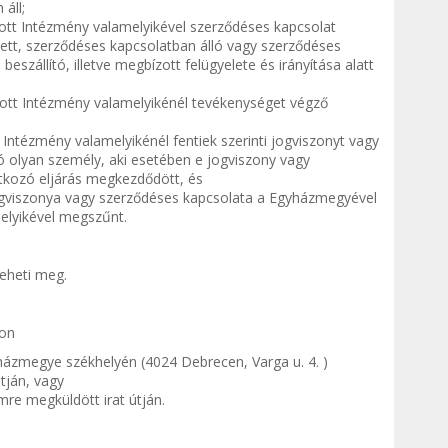
áll;
ott Intézmény valamelyikével szerződéses kapcsolat
ett, szerződéses kapcsolatban álló vagy szerződéses
 beszállító, illetve megbízott felügyelete és irányítása alatt
ott Intézmény valamelyikénél tevékenységet végző
Intézmény valamelyikénél fentiek szerinti jogviszonyt vagy
nó olyan személy, aki esetében e jogviszony vagy
atkozó eljárás megkezdődött, és
 jogviszonya vagy szerződéses kapcsolata a Egyházmegyével
elyikével megszűnt.
teheti meg.
pon
ázmegye székhelyén (4024 Debrecen, Varga u. 4. )
tján, vagy
mre megküldött irat útján.