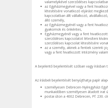
valamelyikével szerződéses kapcsolatban 
az Egyházmegyével vagy a fent hivatkoz
létesítésére vonatkozó eljárást megkezd
kapcsolatban állt vállalkozó, alvállalkozó,
álló személy,
az Egyházmegyénél vagy a fent hivatkoz
gyakornok és önkéntes,
Egyházmegyénél vagy a fent hivatkozott 
szerződéses kapcsolatot létesíteni kívá
szerződéses kapcsolat létesítésére von
az a személy, akinek a fentiek szerinti
vagy a fent hivatkozott Intézmény valam
A bejelentő bejelentését szóban vagy írásban 
Az írásbeli bejelentését benyújthatja papír ala
személyesen Debrecen-Nyíregyházi Egyh
munkaidőben személyesen átadott irat ú
postai úton a 4002 Debrecen, Pf. 230. cí