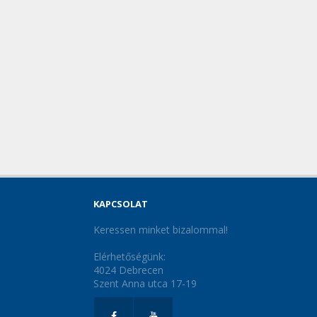
KAPCSOLAT
Keressen minket bizalommal!
Elérhetőségünk:
4024 Debrecen
Szent Anna utca 17-19