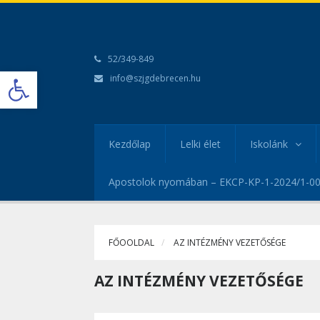
52/349-849
Open toolbar
info@szjgdebrecen.hu
Kezdőlap
Lelki élet
Iskolánk
Apostolok nyomában – EKCP-KP-1-2024/1-0
FŐOOLDAL
AZ INTÉZMÉNY VEZETŐSÉGE
AZ INTÉZMÉNY VEZETŐSÉGE