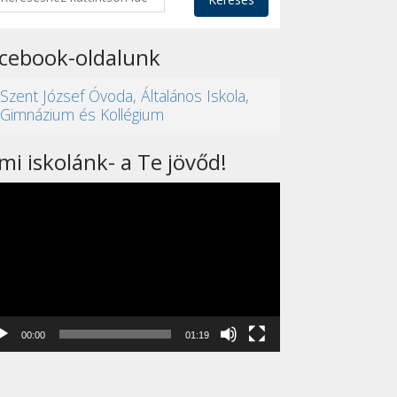
acebook-oldalunk
Szent József Óvoda, Általános Iskola,
Gimnázium és Kollégium
mi iskolánk- a Te jövőd!
eólejátszó
00:00
01:19