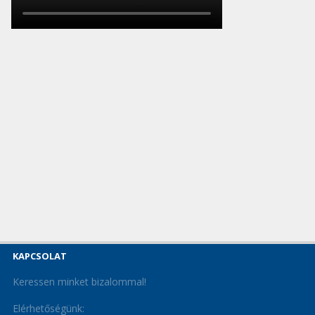
KAPCSOLAT
Keressen minket bizalommal!
Elérhetőségünk: