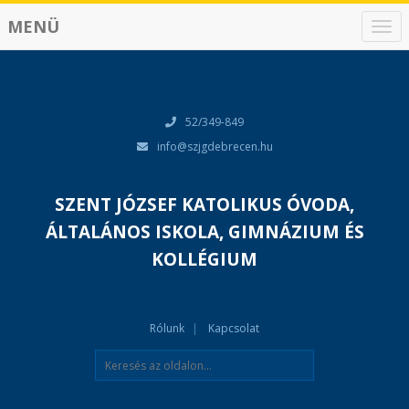
MENÜ
N
a
v
i
g
á
52/349-849
c
info@szjgdebrecen.hu
i
ó
SZENT JÓZSEF KATOLIKUS ÓVODA,
ÁLTALÁNOS ISKOLA, GIMNÁZIUM ÉS
KOLLÉGIUM
Rólunk
Kapcsolat