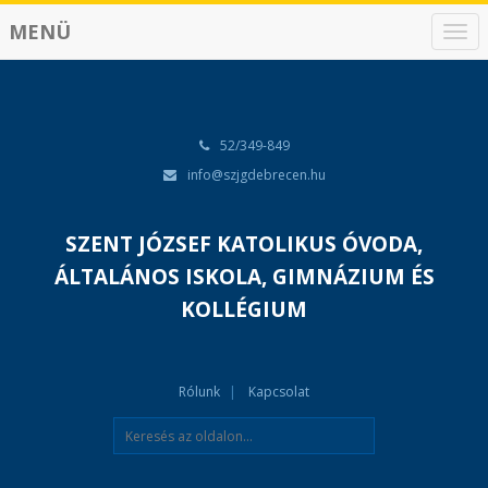
MENÜ
N
a
v
i
g
á
52/349-849
c
info@szjgdebrecen.hu
i
ó
SZENT JÓZSEF KATOLIKUS ÓVODA,
ÁLTALÁNOS ISKOLA, GIMNÁZIUM ÉS
KOLLÉGIUM
Rólunk
Kapcsolat