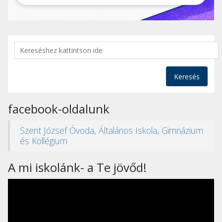
Keresés
facebook-oldalunk
Szent József Óvoda, Általános Iskola, Gimnázium
és Kollégium
A mi iskolánk- a Te jövőd!
Videólejátszó