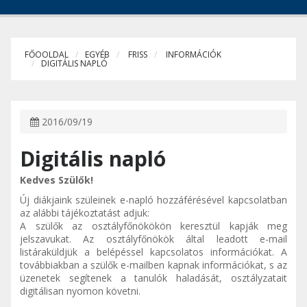
FŐOOLDAL
EGYÉB
FRISS
INFORMÁCIÓK
DIGITÁLIS NAPLÓ
2016/09/19
Digitális napló
Kedves Szülők!
Új diákjaink szüleinek e-napló hozzáférésével kapcsolatban
az alábbi tájékoztatást adjuk:
A szülők az osztályfőnökökön keresztül kapják meg
jelszavukat. Az osztályfőnökök által leadott e-mail
listáraküldjük a belépéssel kapcsolatos információkat. A
továbbiakban a szülők e-mailben kapnak információkat, s az
üzenetek segítenek a tanulók haladását, osztályzatait
digitálisan nyomon követni.