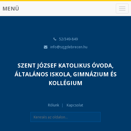
MENÜ
N
a
v
i
g
á
52/349-849
c
info@szjgdebrecen.hu
i
ó
SZENT JÓZSEF KATOLIKUS ÓVODA,
ÁLTALÁNOS ISKOLA, GIMNÁZIUM ÉS
KOLLÉGIUM
Rólunk
Kapcsolat