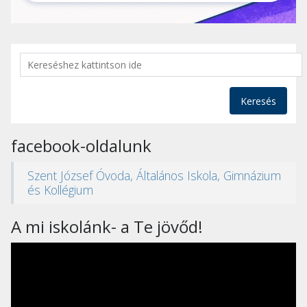
Keresés
facebook-oldalunk
Szent József Óvoda, Általános Iskola, Gimnázium
és Kollégium
A mi iskolánk- a Te jövőd!
Videólejátszó