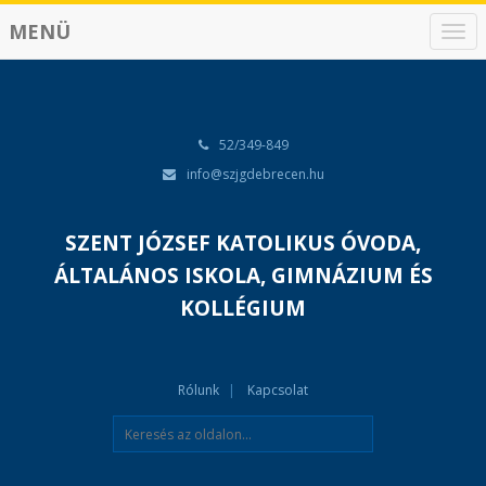
MENÜ
N
a
v
i
g
á
52/349-849
c
info@szjgdebrecen.hu
i
ó
SZENT JÓZSEF KATOLIKUS ÓVODA,
ÁLTALÁNOS ISKOLA, GIMNÁZIUM ÉS
KOLLÉGIUM
Rólunk
Kapcsolat