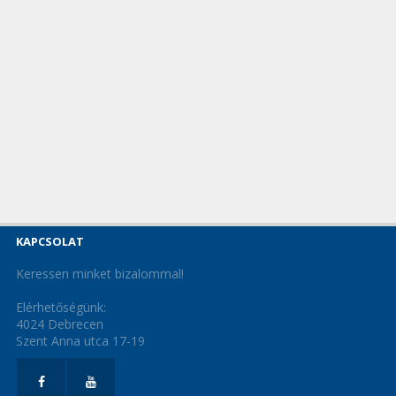
KAPCSOLAT
Keressen minket bizalommal!
Elérhetőségünk:
4024 Debrecen
Szent Anna utca 17-19