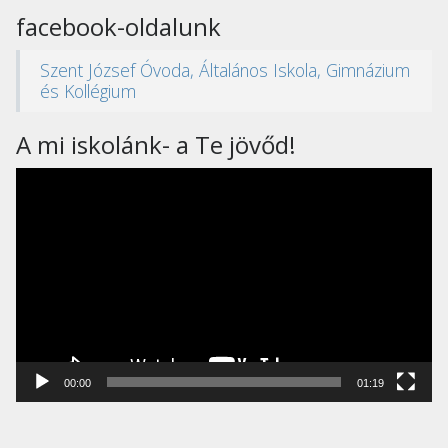
facebook-oldalunk
Szent József Óvoda, Általános Iskola, Gimnázium
és Kollégium
A mi iskolánk- a Te jövőd!
Videólejátszó
00:00
01:19