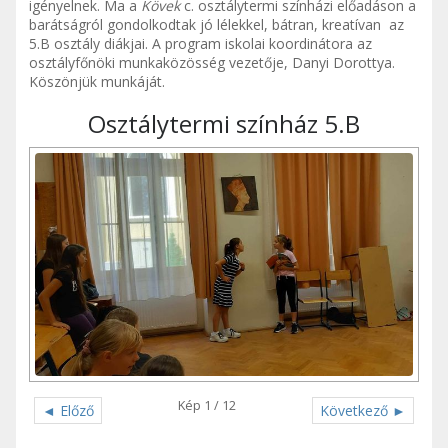
igényelnek. Ma a
Kövek
c. osztálytermi színházi előadáson a
barátságról gondolkodtak jó lélekkel, bátran, kreatívan az
5.B osztály diákjai. A program iskolai koordinátora az
osztályfőnöki munkaközösség vezetője, Danyi Dorottya.
Köszönjük munkáját.
Osztálytermi színház 5.B
Kép 1 / 12
◄ Előző
Következő ►