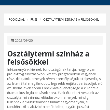
FŐOOLDAL
FRISS
OSZTÁLYTERMI SZÍNHÁZ A FELSŐSÖKKEL
2023/09/20
Osztálytermi színház a
felsősökkel
Intézményünk kiemelt fonottságúnak tartja, hogy olyan
projektfoglalkozásokon, kreatív programokon vegyenek
részt diákjaink, amelyek révén személyiségük kiteljesedik, s
az Isten által megálmodott legszebb énjüket varázsoljuk elő
az iskolás évek során Ennek kiváló lehetősége a különféle
dramatikus foglalkozások sora. Évek óta részt veszünk az
osztálytermi színházi előadásokon, amelyek mindig
túllépnek a “kukucskálós” színház hagyományain, s
tanulóinktól is aktív közreműködést, együtt-játszást