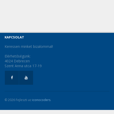
KAPCSOLAT
Keressen minket bizalommal!
Elérhetőségünk:
4024 Debrecen
Szent Anna utca 17-19
© 2026 Fejleszti az
iconocoders
.