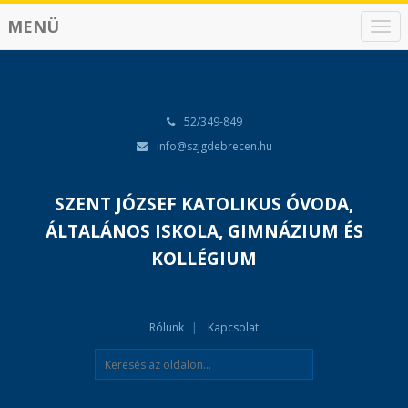
MENÜ
N
a
v
i
g
á
52/349-849
c
info@szjgdebrecen.hu
i
ó
SZENT JÓZSEF KATOLIKUS ÓVODA,
ÁLTALÁNOS ISKOLA, GIMNÁZIUM ÉS
KOLLÉGIUM
Rólunk
Kapcsolat