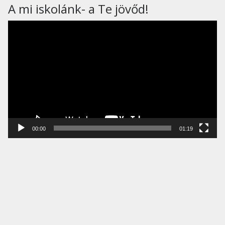
A mi iskolánk- a Te jövőd!
Videólejátszó
00:00
01:19