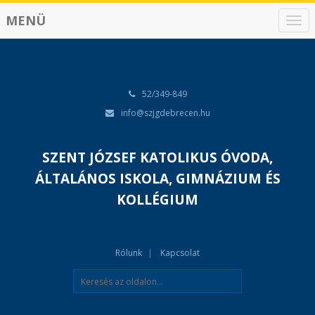
MENÜ
N
a
v
i
g
á
52/349-849
c
info@szjgdebrecen.hu
i
ó
SZENT JÓZSEF KATOLIKUS ÓVODA,
ÁLTALÁNOS ISKOLA, GIMNÁZIUM ÉS
KOLLÉGIUM
Rólunk
Kapcsolat