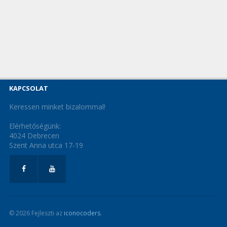
KAPCSOLAT
Keressen minket bizalommal!
Elérhetőségünk:
4024 Debrecen
Szent Anna utca 17-19
© 2026 Fejleszti az
iconocoders
.