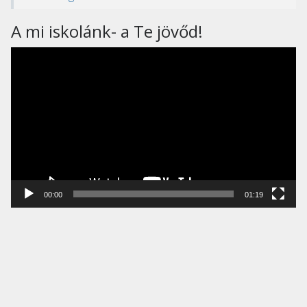
A mi iskolánk- a Te jövőd!
Videólejátszó
00:00
01:19