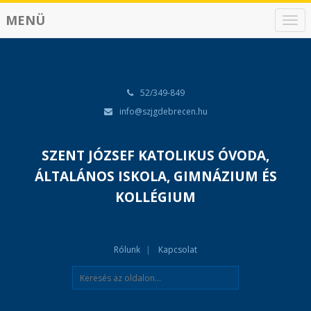
MENÜ
N
a
v
i
g
á
52/349-849
c
info@szjgdebrecen.hu
i
ó
SZENT JÓZSEF KATOLIKUS ÓVODA,
ÁLTALÁNOS ISKOLA, GIMNÁZIUM ÉS
KOLLÉGIUM
Rólunk
Kapcsolat