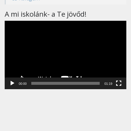
A mi iskolánk- a Te jövőd!
Videólejátszó
00:00
01:19