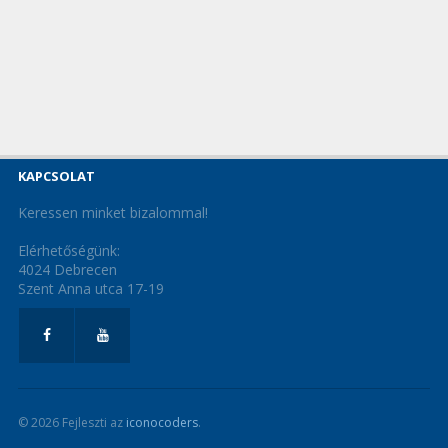
KAPCSOLAT
Keressen minket bizalommal!
Elérhetőségünk:
4024 Debrecen
Szent Anna utca 17-19
© 2026 Fejleszti az
iconocoders
.